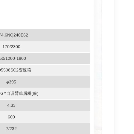
4.6NQ240E62
170/2300
50/1200-1800
95508SC2变速箱
φ395
9BGY自调臂单后桥(鼓)
4.33
600
7/232