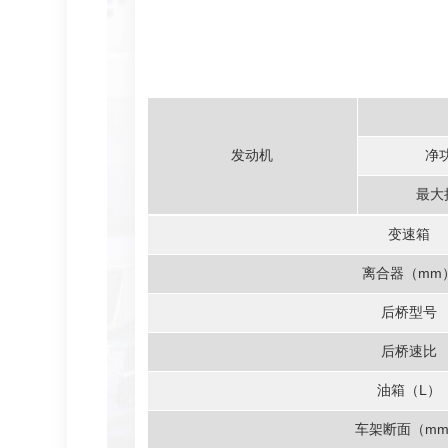
发动机
净功
最大
变速箱
离合器（mm
后桥型号
后桥速比
油箱（L）
车架断面（m