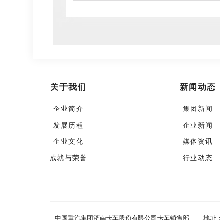
关于我们
新闻动态
企业简介
集团新闻
发展历程
企业新闻
企业文化
媒体资讯
成就与荣誉
行业动态
中国重汽集团济南卡车股份有限公司卡车销售部
地址