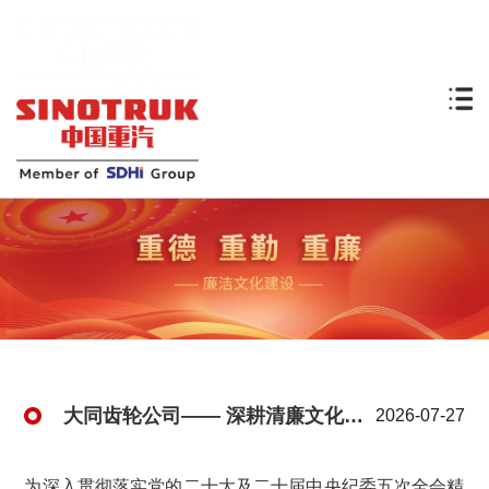
大同齿轮公司—— 深耕清廉文化建设 擦亮清廉企业新名片
2026-07-27
为深入贯彻落实党的二十大及二十届中央纪委五次全会精