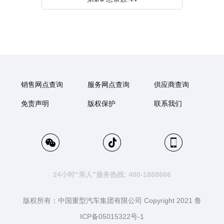
销售网点查询
服务网点查询
供应商查询
免责声明
版权保护
联系我们
24小时“亲人”服务热线: 400-1888666
版权所有：中国重型汽车集团有限公司 Copyright 2021 鲁
ICP备05015322号-1